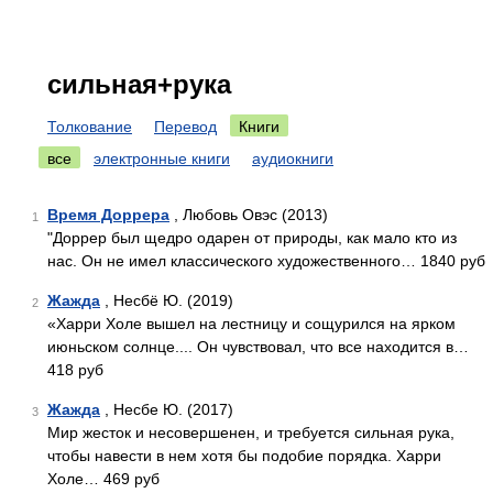
сильная+рука
Толкование
Перевод
Книги
все
электронные книги
аудиокниги
Время Доррера
, Любовь Овэс (2013)
1
"Доррер был щедро одарен от природы, как мало кто из
нас. Он не имел классического художественного… 1840 руб
Жажда
, Несбё Ю. (2019)
2
«Харри Холе вышел на лестницу и сощурился на ярком
июньском солнце.... Он чувствовал, что все находится в…
418 руб
Жажда
, Несбе Ю. (2017)
3
Мир жесток и несовершенен, и требуется сильная рука,
чтобы навести в нем хотя бы подобие порядка. Харри
Холе… 469 руб