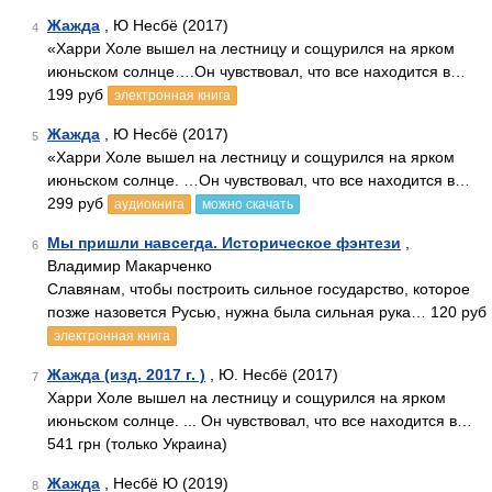
Жажда
, Ю Несбё (2017)
4
«Харри Холе вышел на лестницу и сощурился на ярком
июньском солнце….Он чувствовал, что все находится в…
199 руб
электронная книга
Жажда
, Ю Несбё (2017)
5
«Харри Холе вышел на лестницу и сощурился на ярком
июньском солнце. …Он чувствовал, что все находится в…
299 руб
аудиокнига
можно скачать
Мы пришли навсегда. Историческое фэнтези
,
6
Владимир Макарченко
Славянам, чтобы построить сильное государство, которое
позже назовется Русью, нужна была сильная рука… 120 руб
электронная книга
Жажда (изд. 2017 г. )
, Ю. Несбё (2017)
7
Харри Холе вышел на лестницу и сощурился на ярком
июньском солнце. ... Он чувствовал, что все находится в…
541 грн (только Украина)
Жажда
, Несбё Ю (2019)
8