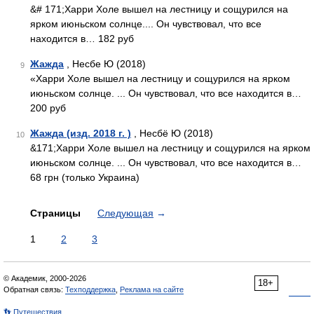
&# 171;Харри Холе вышел на лестницу и сощурился на
ярком июньском солнце.... Он чувствовал, что все
находится в… 182 руб
Жажда
, Несбе Ю (2018)
9
«Харри Холе вышел на лестницу и сощурился на ярком
июньском солнце. ... Он чувствовал, что все находится в…
200 руб
Жажда (изд. 2018 г. )
, Несбё Ю (2018)
10
&171;Харри Холе вышел на лестницу и сощурился на ярком
июньском солнце. ... Он чувствовал, что все находится в…
68 грн (только Украина)
Страницы
Следующая
→
1
2
3
© Академик, 2000-2026
18+
Обратная связь:
Техподдержка
,
Реклама на сайте
👣 Путешествия